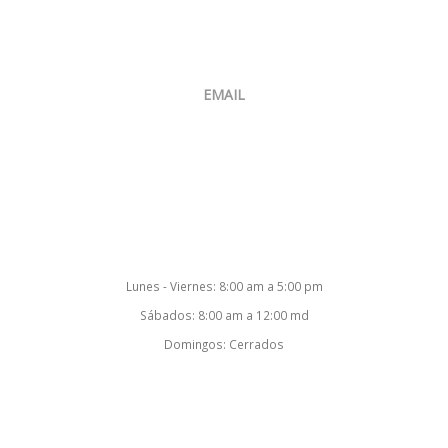
Venta:
+507 6400-4874
Oficina:
+507 397-8634
EMAIL
ventas@smartsoftcorp.net
Nuestro Horario
Lunes - Viernes: 8:00 am a 5:00 pm
Sábados: 8:00 am a 12:00 md
Domingos: Cerrados