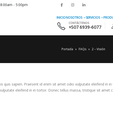
s 8:00am - 5:00pm
INICIO
NOSOTROS
SERVICIOS
PROD
CONTÁCTENOS
+507 6939-6077
Portada
»
FAQs
»
2 – Visión
sis quis sapien. Praesent id enim sit amet odio vulputate eleifend in i
vulputate eleifend in in tortor. Donec tellus massa, tristique sit amet c