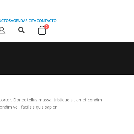
UCTOS
AGENDAR CITA
CONTACTO
0
n tortor. Donec tellus massa, tristique sit amet condim
ondim vel, facilisis quis sapien.