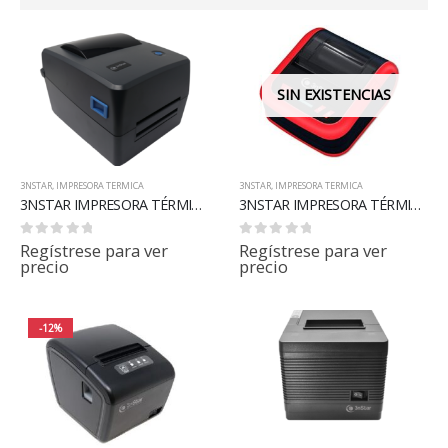
SIN EXISTENCIAS
3NSTAR
,
IMPRESORA TERMICA
3NSTAR
,
IMPRESORA TERMICA
3NSTAR IMPRESORA TÉRMICA DE ETIQUETAS DE 4″ LTT204
3NSTAR IMPRESORA TÉRMICA DE RECIBOS Y ETIQUETAS 80MM PORTÁTIL PPT305BT
0
out of 5
0
out of 5
Regístrese para ver
Regístrese para ver
precio
precio
-12%