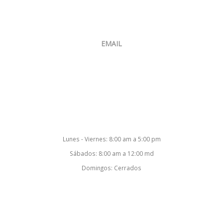
Venta:
+507 6400-4874
Oficina:
+507 397-8634
EMAIL
ventas@smartsoftcorp.net
Nuestro Horario
Lunes - Viernes: 8:00 am a 5:00 pm
Sábados: 8:00 am a 12:00 md
Domingos: Cerrados