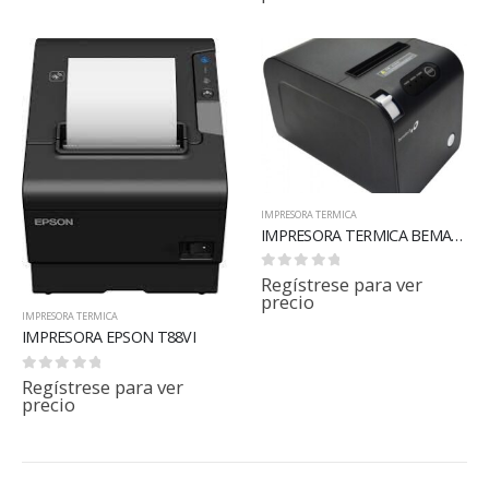
IMPRESORA TERMICA
IMPRESORA TERMICA BEMATECH LR1100U
0
out of 5
Regístrese para ver
precio
IMPRESORA TERMICA
IMPRESORA EPSON T88VI
0
out of 5
Regístrese para ver
precio