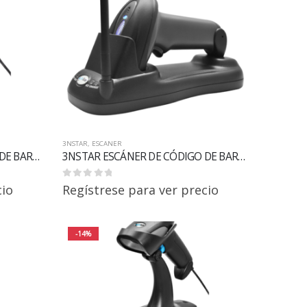
3NSTAR
,
ESCANER
3NSTAR ESCÁNER DE CÓDIGO DE BARRAS DE MANO 1D SC100 LASER
3NSTAR ESCÁNER DE CÓDIGO DE BARRAS DE MANO 1D SC300 INALÁMBRICO
0
out of 5
cio
Regístrese para ver precio
-14%