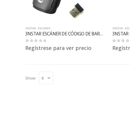
3NSTAR
,
ESCANER
3NSTAR
,
ES
3NSTAR ESCÁNER DE CÓDIGO DE BARRAS DE MANO 1D SC310 INALÁMBRICO BLUETOOTH
0
out of 5
0
out of 5
Regístrese para ver precio
Regíst
Show: