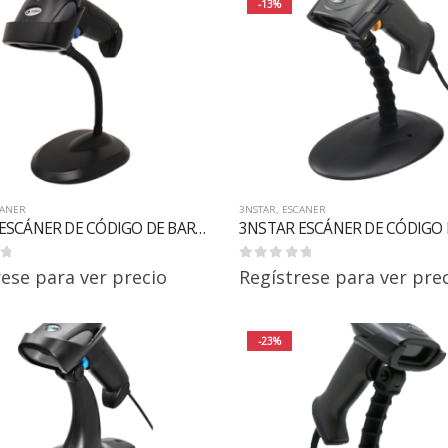
-13%
CANER
3NSTAR
,
ESCANER
3NSTAR ESCÁNER DE CÓDIGO DE BARRAS DE MANO 1D SC050 LASER MANUAL
0
out of 5
rese para ver precio
Regístrese para ver pre
-23%