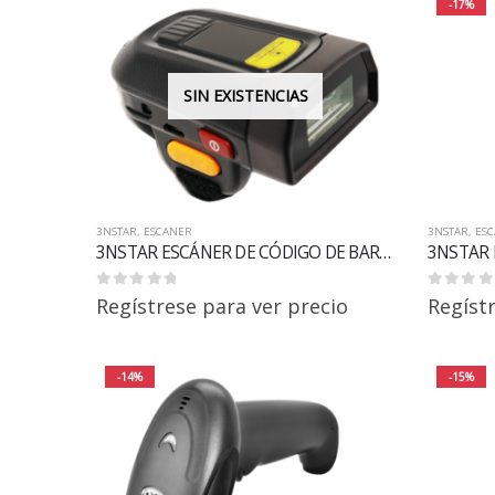
-17%
SIN EXISTENCIAS
3NSTAR
,
ESCANER
3NSTAR
,
ES
3NSTAR ESCÁNER DE CÓDIGO DE BARRAS DE ANILLO 2D BT SC365
0
out of 5
0
out of 5
Regístrese para ver precio
Regíst
-14%
-15%