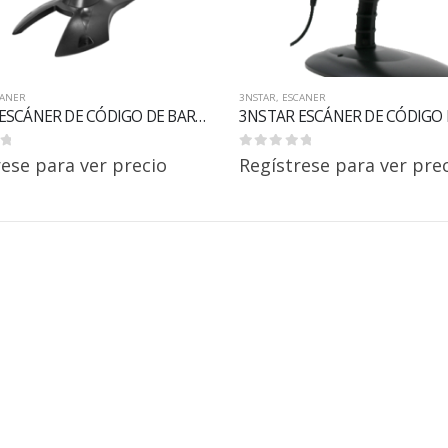
CANER
3NSTAR
,
ESCANER
3NSTAR ESCÁNER DE CÓDIGO DE BARRAS DE MANO 1D SCI150 IMAGER
0
out of 5
rese para ver precio
Regístrese para ver pre