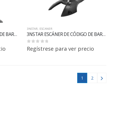
3NSTAR
,
ESCANER
3NSTAR ESCÁNER DE CÓDIGO DE BARRAS DE MANO 2D SC402
3NSTAR ESCÁNER DE CÓDIGO DE BARRAS DE MANO 2D SC410
0
out of 5
cio
Regístrese para ver precio
1
2