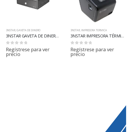
3NSTAR
,
GAVETA DE DINERO
3NSTAR
,
IMPRESORA TERMICA
3NSTAR GAVETA DE DINERO CD200 MINI 240MM X 280MM
3NSTAR IMPRESORA TÉRMICA DIRECTA DE RECIBOS DE 80MM RPT006S
0
out of 5
0
out of 5
Regístrese para ver
Regístrese para ver
precio
precio