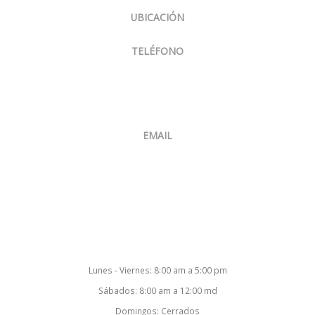
UBICACIÓN
Panamá, El Carmen, Ph Cariari.
TELÉFONO
Venta:
+507 6400-4874
Oficina:
+507 397-8634
EMAIL
ventas@smartsoftcorp.net
Nuestro Horario
Lunes - Viernes: 8:00 am a 5:00 pm
Sábados: 8:00 am a 12:00 md
Domingos: Cerrados