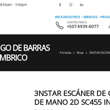
s 8:00am - 5:00pm
INICIO
NOSOTROS
SERVICIOS
PROD
CONTÁCTENOS
+507 6939-6077
IGO DE BARRAS
Portada
»
Shop
»
3NSTAR ESCÁN
ÁMBRICO
3NSTAR ESCÁNER DE 
DE MANO 2D SC455 I