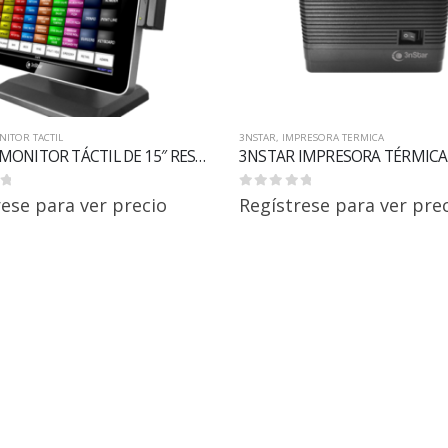
ITOR TACTIL
3NSTAR
,
IMPRESORA TERMICA
3NSTAR MONITOR TÁCTIL DE 15″ RESISTIVO TRM010
0
out of 5
rese para ver precio
Regístrese para ver pre