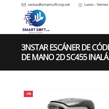
ventas@smartsoftcorp.net
Lunes - Vierne
3NSTAR ESCÁNER DE CÓD
DE MANO 2D SC455 INAL
-9%