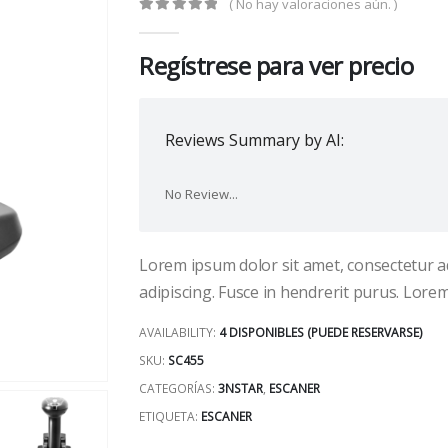
( No hay valoraciones aún. )
0
out of 5
Regístrese para ver precio
Reviews Summary by AI:
No Review...
Lorem ipsum dolor sit amet, consectetur ad
adipiscing. Fusce in hendrerit purus. Lore
AVAILABILITY:
4 DISPONIBLES (PUEDE RESERVARSE)
SKU:
SC455
CATEGORÍAS:
3NSTAR
,
ESCANER
ETIQUETA:
ESCANER